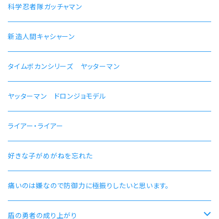
【ルイジェルド】腕時計 本数限定
ラン モデル
科学忍者隊ガッチャマン 50周年記念モデル
科学忍者隊ガッチャマン
【パウロ・グレイラッド】腕時計 本数限定
かにこ
新造人間キャシャーン 50周年記念モデル
新造人間キャシャーン
【オルステッド】腕時計 本数限定
タイムボカンシリーズ ヤッターマン 45周年記念モデル
タイムボカンシリーズ ヤッターマン
ヤッターマン ドロンジョモデル
ライアー・ライアー
好きな子がめがねを忘れた
痛いのは嫌なので防御力に極振りしたいと思います。
盾の勇者の成り上がり