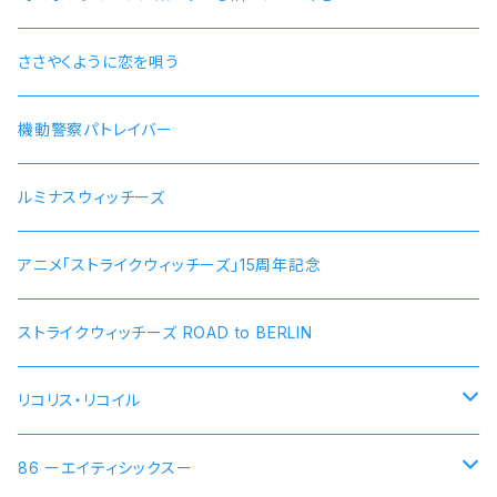
ささやくように恋を唄う
機動警察パトレイバー
ルミナスウィッチーズ
アニメ「ストライクウィッチーズ」15周年記念
ストライクウィッチーズ ROAD to BERLIN
リコリス・リコイル
錦木千束 DA 1st モデル 腕時計 本数限定商品
86 ーエイティシックスー