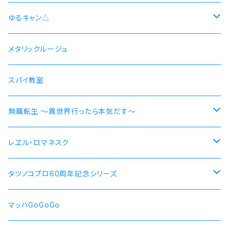
井ノ上たきな DA 2nd モデル 腕時計 本数限定商品
シン 連邦国ver モデル
ゆるキャン△
シン 共和国ver モデル
野クルver
メタリックルージュ
志摩リン
ヴラディレーナ・ミリーゼ モデル
乗物シリーズ
スパイ教室
各務原なでしこ
なでしこ 自転車
無職転生 〜異世界行ったら本気だす〜
大垣千明
桜 自動車
【エリス・ボレアス・グレイラット】腕時計 本数限定商品
レヱル・ロマネスク
犬山あおい
リン スクーター
【ロキシー・ミグルディア】腕時計 本数限定商品
すずしろ モデル
タツノコプロ60周年記念シリーズ
斉藤恵那
リンおじいちゃん バイク
【シルフィエット】腕時計 本数限定商品
紅
マッハGoGoGo 55周年記念モデル
マッハGoGoGo