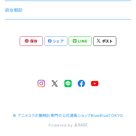
QUELL
幼女戦記
保存
シェア
LINE
ポスト
© アニメコラボ腕時計専門の公式通販ショップBlueBlueTOKYO
Powered by