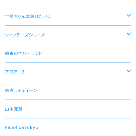
尚文
宇崎ちゃんは遊びたいω
ラフタリア
宇崎ちゃんモデル
ウィッチーズシリーズ
フィーロ
先輩モデル
ストライクウィッチーズ15周年501部隊モデル
約束のネバーランド
プロアニ2
SOARA
勇者ライディーン
SolidS
山本寛斎
Growth
BlueBlueTokyo