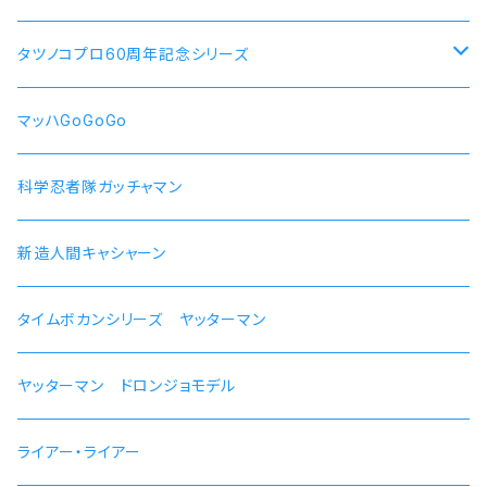
犬山あおい
リン スクーター
【ロキシー・ミグルディア】腕時計 本数限定商品
すずしろ モデル
タツノコプロ60周年記念シリーズ
斉藤恵那
リンおじいちゃん バイク
【シルフィエット】腕時計 本数限定商品
紅
マッハGoGoGo 55周年記念モデル
マッハGoGoGo
【ルイジェルド】腕時計 本数限定
ラン モデル
科学忍者隊ガッチャマン 50周年記念モデル
科学忍者隊ガッチャマン
【パウロ・グレイラッド】腕時計 本数限定
かにこ
新造人間キャシャーン 50周年記念モデル
新造人間キャシャーン
【オルステッド】腕時計 本数限定
タイムボカンシリーズ ヤッターマン 45周年記念モデル
タイムボカンシリーズ ヤッターマン
ヤッターマン ドロンジョモデル
ライアー・ライアー