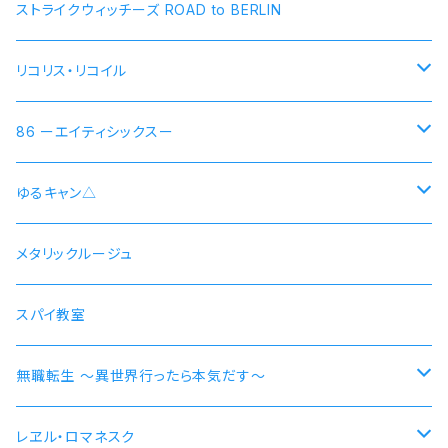
ストライクウィッチーズ ROAD to BERLIN
リコリス・リコイル
錦木千束 DA 1st モデル 腕時計 本数限定商品
86 ーエイティシックスー
井ノ上たきな DA 2nd モデル 腕時計 本数限定商品
シン 連邦国ver モデル
ゆるキャン△
シン 共和国ver モデル
野クルver
メタリックルージュ
志摩リン
ヴラディレーナ・ミリーゼ モデル
乗物シリーズ
スパイ教室
各務原なでしこ
なでしこ 自転車
無職転生 〜異世界行ったら本気だす〜
大垣千明
桜 自動車
【エリス・ボレアス・グレイラット】腕時計 本数限定商品
レヱル・ロマネスク