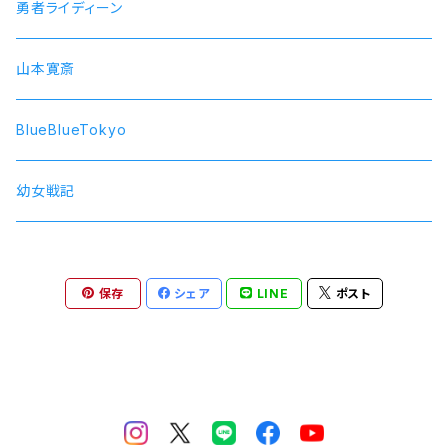
SOARA
勇者ライディーン
SolidS
山本寛斎
Growth
BlueBlueTokyo
QUELL
幼女戦記
保存
シェア
LINE
ポスト