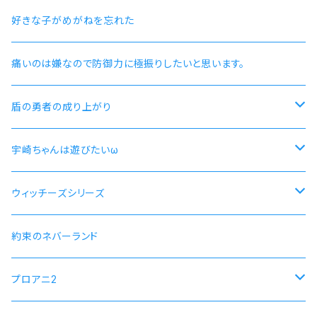
好きな子がめがねを忘れた
痛いのは嫌なので防御力に極振りしたいと思います。
盾の勇者の成り上がり
尚文
宇崎ちゃんは遊びたいω
ラフタリア
宇崎ちゃんモデル
ウィッチーズシリーズ
フィーロ
先輩モデル
ストライクウィッチーズ15周年501部隊モデル
約束のネバーランド
プロアニ2