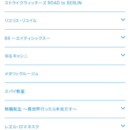
ストライクウィッチーズ ROAD to BERLIN
リコリス・リコイル
錦木千束 DA 1st モデル 腕時計 本数限定商品
86 ーエイティシックスー
井ノ上たきな DA 2nd モデル 腕時計 本数限定商品
シン 連邦国ver モデル
ゆるキャン△
シン 共和国ver モデル
野クルver
メタリックルージュ
志摩リン
ヴラディレーナ・ミリーゼ モデル
乗物シリーズ
スパイ教室
各務原なでしこ
なでしこ 自転車
無職転生 〜異世界行ったら本気だす〜
大垣千明
桜 自動車
【エリス・ボレアス・グレイラット】腕時計 本数限定商品
レヱル・ロマネスク