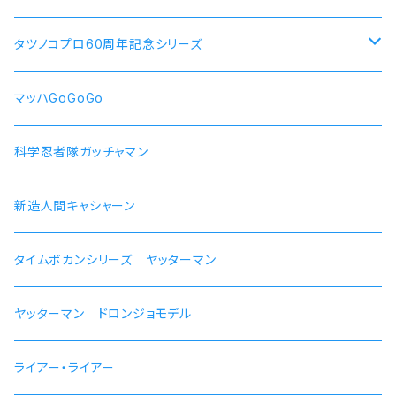
犬山あおい
リン スクーター
【ロキシー・ミグルディア】腕時計 本数限定商品
すずしろ モデル
タツノコプロ60周年記念シリーズ
斉藤恵那
リンおじいちゃん バイク
【シルフィエット】腕時計 本数限定商品
紅
マッハGoGoGo 55周年記念モデル
マッハGoGoGo
【ルイジェルド】腕時計 本数限定
ラン モデル
科学忍者隊ガッチャマン 50周年記念モデル
科学忍者隊ガッチャマン
【パウロ・グレイラッド】腕時計 本数限定
かにこ
新造人間キャシャーン 50周年記念モデル
新造人間キャシャーン
【オルステッド】腕時計 本数限定
タイムボカンシリーズ ヤッターマン 45周年記念モデル
タイムボカンシリーズ ヤッターマン
ヤッターマン ドロンジョモデル
ライアー・ライアー