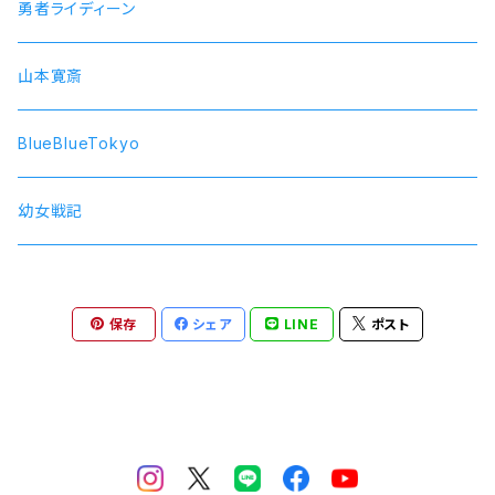
SOARA
勇者ライディーン
SolidS
山本寛斎
Growth
BlueBlueTokyo
QUELL
幼女戦記
保存
シェア
LINE
ポスト