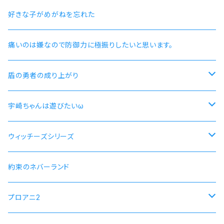
好きな子がめがねを忘れた
痛いのは嫌なので防御力に極振りしたいと思います。
盾の勇者の成り上がり
尚文
宇崎ちゃんは遊びたいω
ラフタリア
宇崎ちゃんモデル
ウィッチーズシリーズ
フィーロ
先輩モデル
ストライクウィッチーズ15周年501部隊モデル
約束のネバーランド
プロアニ2