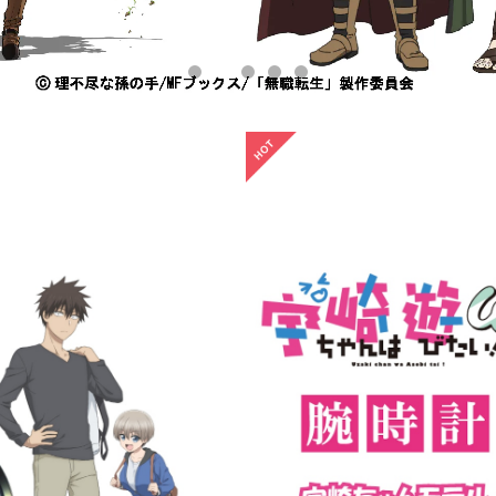
【残りわずか】全世界20本限
革ベルト)
」腕時計 / シリアルナンバー入