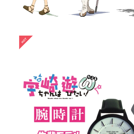
SOLD OUT
宇崎ちゃんは遊びたいω 「先輩モデル（ブラック革ベルト）
り★