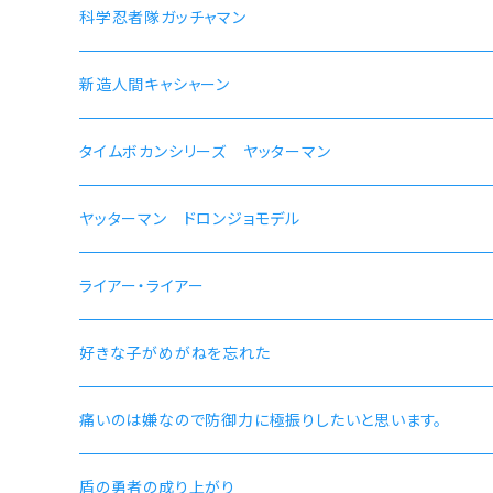
【ルイジェルド】腕時計 本数限定
ラン モデル
科学忍者隊ガッチャマン 50周年記念モデル
科学忍者隊ガッチャマン
【パウロ・グレイラッド】腕時計 本数限定
かにこ
新造人間キャシャーン 50周年記念モデル
新造人間キャシャーン
【オルステッド】腕時計 本数限定
タイムボカンシリーズ ヤッターマン 45周年記念モデル
タイムボカンシリーズ ヤッターマン
ヤッターマン ドロンジョモデル
ライアー・ライアー
好きな子がめがねを忘れた
痛いのは嫌なので防御力に極振りしたいと思います。
盾の勇者の成り上がり