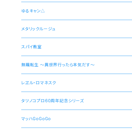
井ノ上たきな DA 2nd モデル 腕時計 本数限定商品
シン 連邦国ver モデル
ゆるキャン△
シン 共和国ver モデル
野クルver
メタリックルージュ
志摩リン
ヴラディレーナ・ミリーゼ モデル
乗物シリーズ
スパイ教室
各務原なでしこ
なでしこ 自転車
無職転生 〜異世界行ったら本気だす〜
大垣千明
桜 自動車
【エリス・ボレアス・グレイラット】腕時計 本数限定商品
レヱル・ロマネスク
犬山あおい
リン スクーター
【ロキシー・ミグルディア】腕時計 本数限定商品
すずしろ モデル
タツノコプロ60周年記念シリーズ
斉藤恵那
リンおじいちゃん バイク
【シルフィエット】腕時計 本数限定商品
紅
マッハGoGoGo 55周年記念モデル
マッハGoGoGo