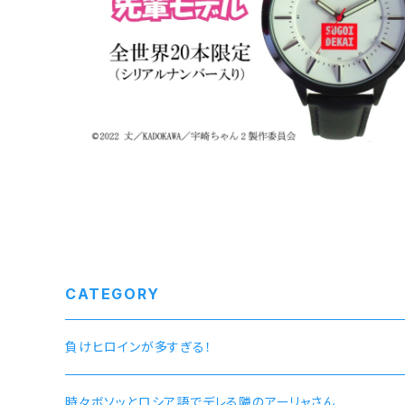
¥14,960
CATEGORY
負けヒロインが多すぎる！
時々ボソッとロシア語でデレる隣のアーリャさん