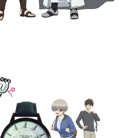
定 宇崎ちゃんは遊びたいω 「宇崎ちゃんモデル(ネイビー
」腕時計 / シリアルナンバー入り★
¥14,960