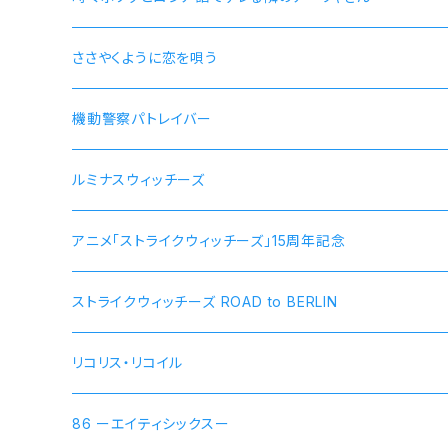
ささやくように恋を唄う
機動警察パトレイバー
ルミナスウィッチーズ
アニメ「ストライクウィッチーズ」15周年記念
ストライクウィッチーズ ROAD to BERLIN
リコリス・リコイル
錦木千束 DA 1st モデル 腕時計 本数限定商品
86 ーエイティシックスー