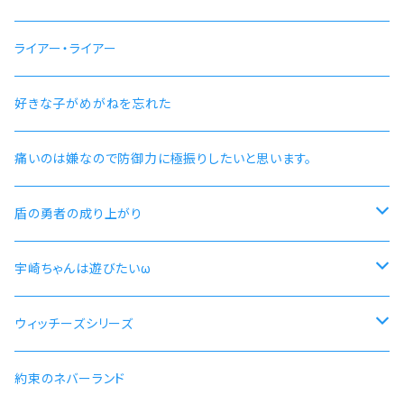
ライアー・ライアー
好きな子がめがねを忘れた
痛いのは嫌なので防御力に極振りしたいと思います。
盾の勇者の成り上がり
尚文
宇崎ちゃんは遊びたいω
ラフタリア
宇崎ちゃんモデル
ウィッチーズシリーズ
フィーロ
先輩モデル
ストライクウィッチーズ15周年501部隊モデル
約束のネバーランド