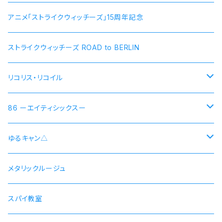
アニメ「ストライクウィッチーズ」15周年記念
ストライクウィッチーズ ROAD to BERLIN
リコリス・リコイル
錦木千束 DA 1st モデル 腕時計 本数限定商品
86 ーエイティシックスー
井ノ上たきな DA 2nd モデル 腕時計 本数限定商品
シン 連邦国ver モデル
ゆるキャン△
シン 共和国ver モデル
野クルver
メタリックルージュ
志摩リン
ヴラディレーナ・ミリーゼ モデル
乗物シリーズ
スパイ教室