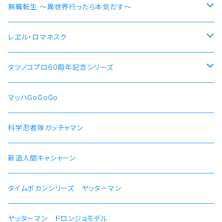
各務原なでしこ
なでしこ 自転車
無職転生 〜異世界行ったら本気だす〜
大垣千明
桜 自動車
【エリス・ボレアス・グレイラット】腕時計 本数限定商品
レヱル・ロマネスク
犬山あおい
リン スクーター
【ロキシー・ミグルディア】腕時計 本数限定商品
すずしろ モデル
タツノコプロ60周年記念シリーズ
斉藤恵那
リンおじいちゃん バイク
【シルフィエット】腕時計 本数限定商品
紅
マッハGoGoGo 55周年記念モデル
マッハGoGoGo
【ルイジェルド】腕時計 本数限定
ラン モデル
科学忍者隊ガッチャマン 50周年記念モデル
科学忍者隊ガッチャマン
【パウロ・グレイラッド】腕時計 本数限定
かにこ
新造人間キャシャーン 50周年記念モデル
新造人間キャシャーン
【オルステッド】腕時計 本数限定
タイムボカンシリーズ ヤッターマン 45周年記念モデル
タイムボカンシリーズ ヤッターマン
ヤッターマン ドロンジョモデル