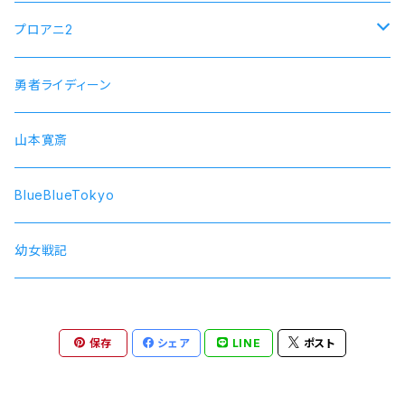
プロアニ2
SOARA
勇者ライディーン
SolidS
山本寛斎
Growth
BlueBlueTokyo
QUELL
幼女戦記
保存
シェア
LINE
ポスト