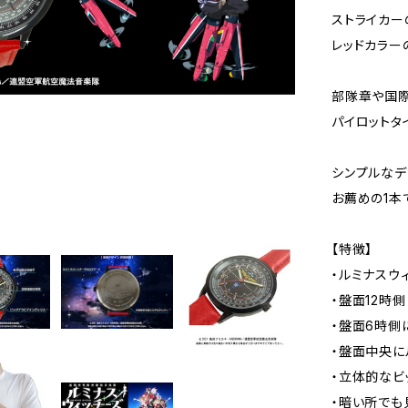
ストライカー
レッドカラー
部隊章や国
パイロットタ
シンプルなデ
お薦めの1本
【特徴】
・ルミナスウ
・盤面12時
・盤面6時側
・盤面中央に
・立体的なビ
・暗い所でも