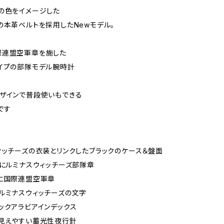
の色をイメージした
の本革ベルトを採用したNewモデル。
際連盟空軍章を施した
イプの部隊モデル腕時計
ザインで普段使いもできる
です
ィッチーズの衣装とリンクしたブラックのケース＆盤面
側にルミナスウィッチーズ部隊章
に国際連盟空軍章
ルミナスウィッチーズの文字
ックアラビアインデックス
見えやすい蓄光性夜行針