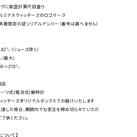
ングに航空計算尺目盛り
ルミナスウィッチーズのロゴマーク
本数限定の証シリアルナンバー（番号は選べません）
】
42㍉（リューズ除く）
㍉（最大）
65〜210㍉
商品
ーツ式(電池式)腕時計
ィッチーズオリジナルボックスでお届けいたします
に達した場合、期間内でも受注を締め切らせていただ
ご了承ください。
について】