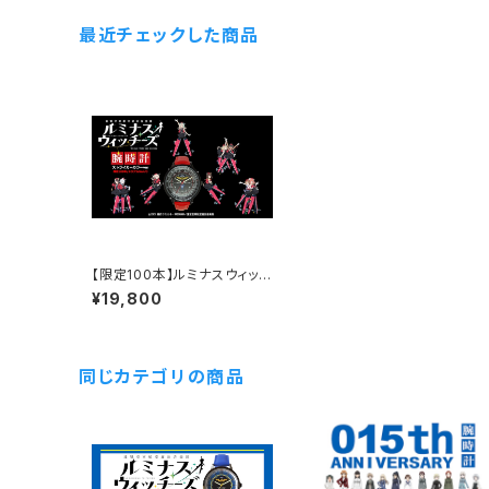
最近チェックした商品
【限定100本】ルミナスウィッチ
ーズ 「連盟空軍航空魔法音楽
¥19,800
隊ルミナスウィッチーズ」コラ
ボウォッチ 部隊モデル スト
ライカーカラーver（ 限定100
本 / シリアルナンバー入り ）
同じカテゴリの商品