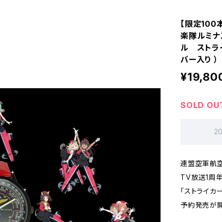
【限定10
楽隊ルミナ
ル ストライ
バー入り ）
¥19,80
SOLD OU
2
連盟空軍航
TV放送1周
「ストライカー
予約発売が