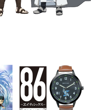
SOLD OUT
 ーエイティシックスー ミリタリータイプ腕時計 〜シン 共
r モデル 〜（価格13,600円＋税）