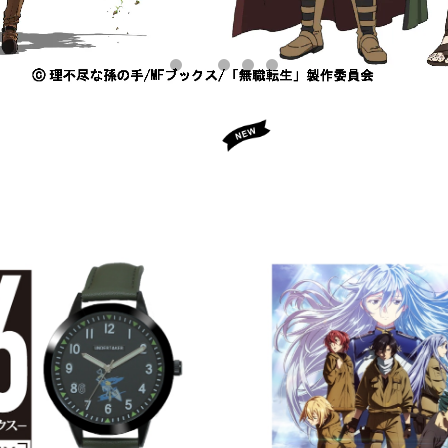
プ腕時計 〜シン 連邦国ver モ
残りわずか【86本数限定】86
税）
和国ve