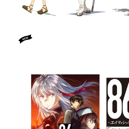
SOLD OUT
【86本数限定】86 ーエイティシックスー ミリタリータイ
デル 〜（価格13,600円＋