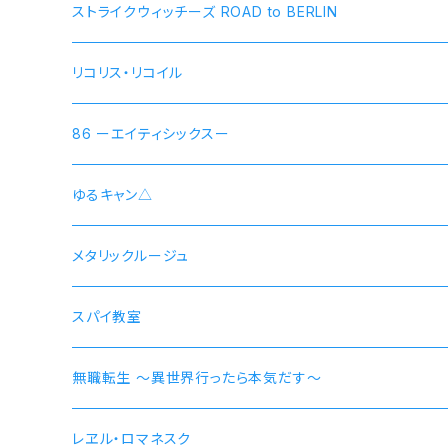
ストライクウィッチーズ ROAD to BERLIN
リコリス・リコイル
錦木千束 DA 1st モデル 腕時計 本数限定商品
86 ーエイティシックスー
井ノ上たきな DA 2nd モデル 腕時計 本数限定商品
シン 連邦国ver モデル
ゆるキャン△
シン 共和国ver モデル
野クルver
メタリックルージュ
志摩リン
ヴラディレーナ・ミリーゼ モデル
乗物シリーズ
スパイ教室
各務原なでしこ
なでしこ 自転車
無職転生 〜異世界行ったら本気だす〜
大垣千明
桜 自動車
【エリス・ボレアス・グレイラット】腕時計 本数限定商品
レヱル・ロマネスク