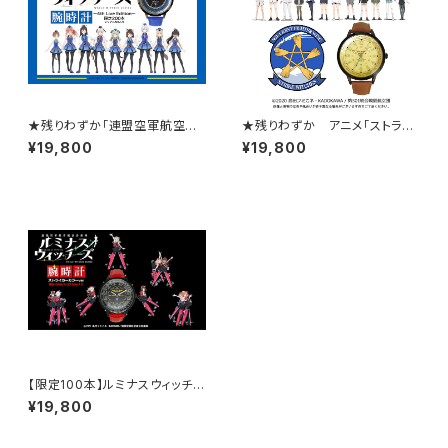
★残りわずか「連盟空軍航空魔
★残りわずか アニメ「ストライ
法音楽隊ルミナスウィッチーズ」
クウィッチーズ」シリーズ「０１５」
¥19,800
¥19,800
部隊モデル第3弾「Blue stage
周年記念腕時計 「５０１」部隊モ
costume」ver
デル / 完全本数限定生産(シリア
ルナンバー入り)
【限定100本】ルミナスウィッチー
ズ 「連盟空軍航空魔法音楽隊ル
¥19,800
ミナスウィッチーズ」コラボウォッ
チ 部隊モデル ストライカー
カラーver（ 限定100本 / シリア