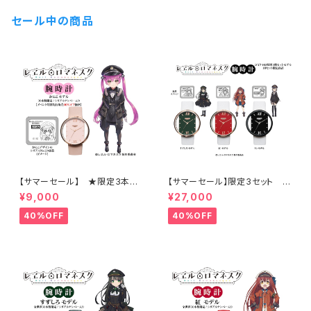
ルナンバー入り ）
セール中の商品
【サマーセール】 ★限定3本
【サマーセール】限定3セット ★
レヱル・ロマネスク2 かにこ腕時
特別商品 レヱル・ロマネスク 腕
¥9,000
¥27,000
計 / 特別販売 シリアルナンバ
時計 3本セット / シリアルナンバ
ー入り
ー入り
40%OFF
40%OFF