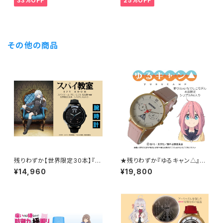
33%OFF
25%OFF
き）
その他の商品
残りわずか【世界限定30本】『ス
★残りわずか『ゆるキャン△』腕
パイ教室』チーム灯 モニカ モデ
時計「野クル」ver なでしこモ
¥14,960
¥19,800
ル腕時計 / シリアルナンバー入
デル / 本数限定・シリアルナンバ
り
ー入り