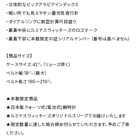
・立体的なビックアラビアインデックス
・暗い所でも見えやすい蓄光性夜行針
・ダイアルリングに航空計算尺目盛り
・裏蓋中央にルミナスウィッチーズのロゴマーク
・裏蓋下部に本数限定の証シリアルナンバー（番号は選べません）
【商品サイズ】
ケースサイズ:42㍉（リューズ除く）
ベルト幅:18㍉（最大）
ベルト長さ:165〜210㍉
★本数限定商品
★日本製クォーツ式(電池式)腕時計
★ルミナスウィッチーズオリジナルスリーブでお届けいたします
★限定数量に達した場合締め切らせていただきます。予めご了承
ください。