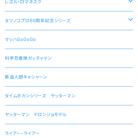
【エリス・ボレアス・グレイラット】腕時計 本数限定商品
レヱル・ロマネスク
犬山あおい
リン スクーター
【ロキシー・ミグルディア】腕時計 本数限定商品
すずしろ モデル
タツノコプロ60周年記念シリーズ
斉藤恵那
リンおじいちゃん バイク
【シルフィエット】腕時計 本数限定商品
紅
マッハGoGoGo 55周年記念モデル
マッハGoGoGo
【ルイジェルド】腕時計 本数限定
ラン モデル
科学忍者隊ガッチャマン 50周年記念モデル
科学忍者隊ガッチャマン
【パウロ・グレイラッド】腕時計 本数限定
かにこ
新造人間キャシャーン 50周年記念モデル
新造人間キャシャーン
【オルステッド】腕時計 本数限定
タイムボカンシリーズ ヤッターマン 45周年記念モデル
タイムボカンシリーズ ヤッターマン
ヤッターマン ドロンジョモデル
ライアー・ライアー