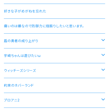
好きな子がめがねを忘れた
痛いのは嫌なので防御力に極振りしたいと思います。
盾の勇者の成り上がり
尚文
宇崎ちゃんは遊びたいω
ラフタリア
宇崎ちゃんモデル
ウィッチーズシリーズ
フィーロ
先輩モデル
ストライクウィッチーズ15周年501部隊モデル
約束のネバーランド
プロアニ2