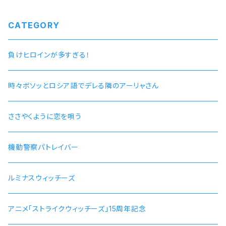
ズ） ケース色：ゴールド / 革ベ
ルト色：ブルー 価格13,000円
（税込14,300円）
CATEGORY
負けヒロインが多すぎる！
時々ボソッとロシア語でデレる隣のアーリャさん
ささやくように恋を唄う
機動警察パトレイバー
ルミナスウィッチーズ
アニメ「ストライクウィッチーズ」15周年記念