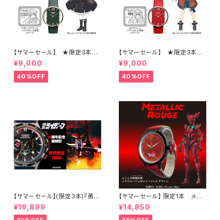
【サマーセール】 ★限定3本
【サマーセール】 ★限定3本
レヱル・ロマネスク 腕時計 すず
レヱル・ロマネスク 腕時計 紅モ
¥9,000
¥9,000
しろモデル
デル
40%OFF
40%OFF
【サマーセール】(限定3本)『勇者
【サマーセール】 限定1本 メタ
ライディーン』50周年記念モデ
リックルージュ腕時計 ルジュ
¥19,899
¥14,850
ル腕時計（勇者ライディーン50
戦闘形態(グラディエーター)モデ
周年記念オリジナルスリーブ付
ル