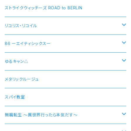
ストライクウィッチーズ ROAD to BERLIN
リコリス・リコイル
錦木千束 DA 1st モデル 腕時計 本数限定商品
86 ーエイティシックスー
井ノ上たきな DA 2nd モデル 腕時計 本数限定商品
シン 連邦国ver モデル
ゆるキャン△
シン 共和国ver モデル
野クルver
メタリックルージュ
志摩リン
ヴラディレーナ・ミリーゼ モデル
乗物シリーズ
スパイ教室
各務原なでしこ
なでしこ 自転車
無職転生 〜異世界行ったら本気だす〜
大垣千明
桜 自動車