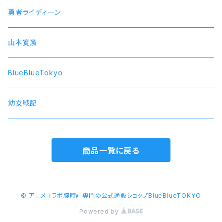
SOARA
勇者ライディーン
SolidS
山本寛斎
Growth
BlueBlueTokyo
QUELL
幼女戦記
商品一覧に戻る
© アニメコラボ腕時計専門の公式通販ショップBlueBlueTOKYO
Powered by