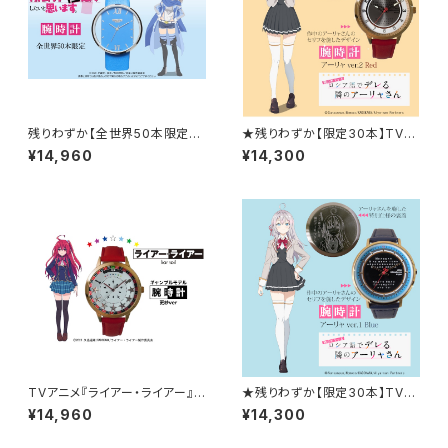
残りわずか【全世界50本限定】
★残りわずか【限定30本】TVア
痛いのは嫌なので防御力に極振
ニメ 「時々ボソッとロシア語でデ
¥14,960
¥14,300
りしたいと思います。コラボ腕時
レる隣のアーリャさん」腕時計
計 サリーモデル シリアルナ
アーリャver.2（ビッグサイズ）
ンバー入り
ケース色：ゴールド / 革ベルト
色：レッド 価格13,000円（税
込14,300円）
TVアニメ『ライアー・ライアー』
★残りわずか【限定30本】TVア
腕時計 ギャンブルモデル 更紗 v
ニメ 「時々ボソッとロシア語でデ
¥14,960
¥14,300
ersion / シリアルナンバー入り
レる隣のアーリャさん」腕時計
アーリャver.1（ユニセックスサイ