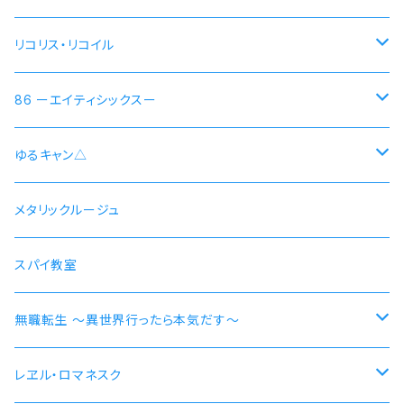
リコリス・リコイル
錦木千束 DA 1st モデル 腕時計 本数限定商品
86 ーエイティシックスー
井ノ上たきな DA 2nd モデル 腕時計 本数限定商品
シン 連邦国ver モデル
ゆるキャン△
シン 共和国ver モデル
野クルver
メタリックルージュ
志摩リン
ヴラディレーナ・ミリーゼ モデル
乗物シリーズ
スパイ教室
各務原なでしこ
なでしこ 自転車
無職転生 〜異世界行ったら本気だす〜
大垣千明
桜 自動車
【エリス・ボレアス・グレイラット】腕時計 本数限定商品
レヱル・ロマネスク