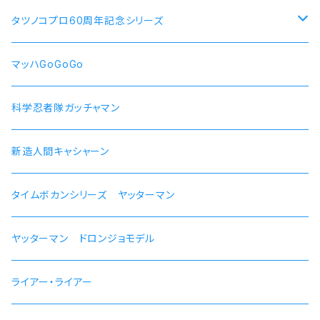
犬山あおい
リン スクーター
【ロキシー・ミグルディア】腕時計 本数限定商品
すずしろ モデル
タツノコプロ60周年記念シリーズ
斉藤恵那
リンおじいちゃん バイク
【シルフィエット】腕時計 本数限定商品
紅
マッハGoGoGo 55周年記念モデル
マッハGoGoGo
【ルイジェルド】腕時計 本数限定
ラン モデル
科学忍者隊ガッチャマン 50周年記念モデル
科学忍者隊ガッチャマン
【パウロ・グレイラッド】腕時計 本数限定
かにこ
新造人間キャシャーン 50周年記念モデル
新造人間キャシャーン
【オルステッド】腕時計 本数限定
タイムボカンシリーズ ヤッターマン 45周年記念モデル
タイムボカンシリーズ ヤッターマン
ヤッターマン ドロンジョモデル
ライアー・ライアー