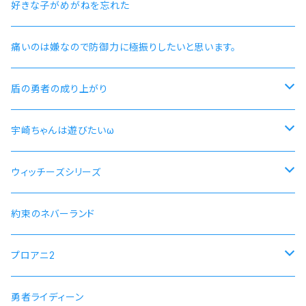
好きな子がめがねを忘れた
痛いのは嫌なので防御力に極振りしたいと思います。
盾の勇者の成り上がり
尚文
宇崎ちゃんは遊びたいω
ラフタリア
宇崎ちゃんモデル
ウィッチーズシリーズ
フィーロ
先輩モデル
ストライクウィッチーズ15周年501部隊モデル
約束のネバーランド
プロアニ2
SOARA
勇者ライディーン