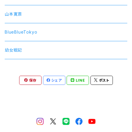
SolidS
山本寛斎
Growth
BlueBlueTokyo
QUELL
幼女戦記
保存
シェア
LINE
ポスト