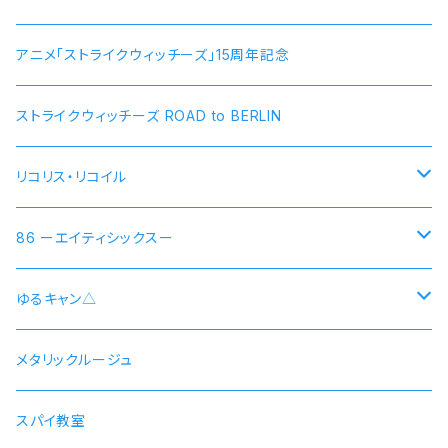
アニメ「ストライクウィッチーズ」15周年記念
ストライクウィッチーズ ROAD to BERLIN
リコリス・リコイル
錦木千束 DA 1st モデル 腕時計 本数限定商品
86 ーエイティシックスー
井ノ上たきな DA 2nd モデル 腕時計 本数限定商品
シン 連邦国ver モデル
ゆるキャン△
シン 共和国ver モデル
野クルver
メタリックルージュ
志摩リン
ヴラディレーナ・ミリーゼ モデル
乗物シリーズ
スパイ教室