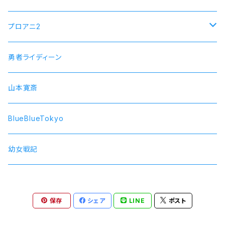
プロアニ2
SOARA
勇者ライディーン
SolidS
山本寛斎
Growth
BlueBlueTokyo
QUELL
幼女戦記
保存
シェア
LINE
ポスト