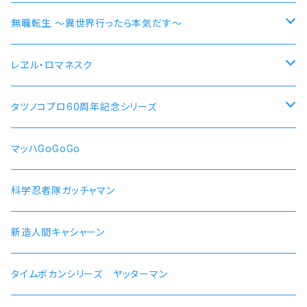
各務原なでしこ
なでしこ 自転車
無職転生 〜異世界行ったら本気だす〜
大垣千明
桜 自動車
【エリス・ボレアス・グレイラット】腕時計 本数限定商品
レヱル・ロマネスク
犬山あおい
リン スクーター
【ロキシー・ミグルディア】腕時計 本数限定商品
すずしろ モデル
タツノコプロ60周年記念シリーズ
斉藤恵那
リンおじいちゃん バイク
【シルフィエット】腕時計 本数限定商品
紅
マッハGoGoGo 55周年記念モデル
マッハGoGoGo
【ルイジェルド】腕時計 本数限定
ラン モデル
科学忍者隊ガッチャマン 50周年記念モデル
科学忍者隊ガッチャマン
【パウロ・グレイラッド】腕時計 本数限定
かにこ
新造人間キャシャーン 50周年記念モデル
新造人間キャシャーン
【オルステッド】腕時計 本数限定
タイムボカンシリーズ ヤッターマン 45周年記念モデル
タイムボカンシリーズ ヤッターマン