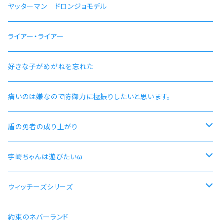
ヤッターマン ドロンジョモデル
ライアー・ライアー
好きな子がめがねを忘れた
痛いのは嫌なので防御力に極振りしたいと思います。
盾の勇者の成り上がり
尚文
宇崎ちゃんは遊びたいω
ラフタリア
宇崎ちゃんモデル
ウィッチーズシリーズ
フィーロ
先輩モデル
ストライクウィッチーズ15周年501部隊モデル
約束のネバーランド