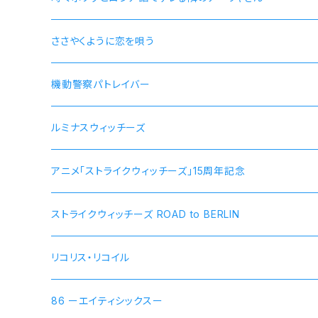
ささやくように恋を唄う
機動警察パトレイバー
ルミナスウィッチーズ
アニメ「ストライクウィッチーズ」15周年記念
ストライクウィッチーズ ROAD to BERLIN
リコリス・リコイル
錦木千束 DA 1st モデル 腕時計 本数限定商品
86 ーエイティシックスー