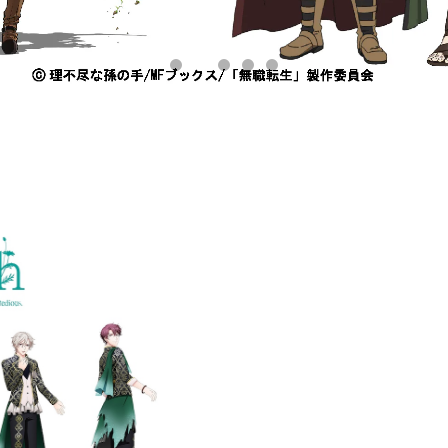
 腕時計 〜Growth モデル 〜 (価格15,000円＋税)