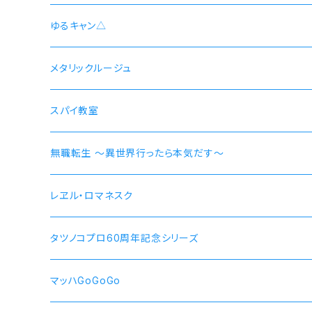
井ノ上たきな DA 2nd モデル 腕時計 本数限定商品
シン 連邦国ver モデル
ゆるキャン△
シン 共和国ver モデル
野クルver
メタリックルージュ
志摩リン
ヴラディレーナ・ミリーゼ モデル
乗物シリーズ
スパイ教室
各務原なでしこ
なでしこ 自転車
無職転生 〜異世界行ったら本気だす〜
大垣千明
桜 自動車
【エリス・ボレアス・グレイラット】腕時計 本数限定商品
レヱル・ロマネスク
犬山あおい
リン スクーター
【ロキシー・ミグルディア】腕時計 本数限定商品
すずしろ モデル
タツノコプロ60周年記念シリーズ
斉藤恵那
リンおじいちゃん バイク
【シルフィエット】腕時計 本数限定商品
紅
マッハGoGoGo 55周年記念モデル
マッハGoGoGo