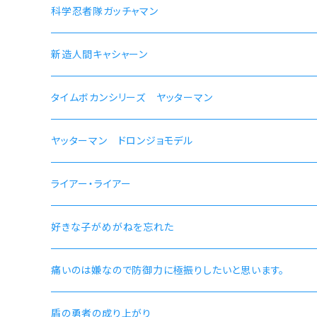
【ルイジェルド】腕時計 本数限定
ラン モデル
科学忍者隊ガッチャマン 50周年記念モデル
科学忍者隊ガッチャマン
【パウロ・グレイラッド】腕時計 本数限定
かにこ
新造人間キャシャーン 50周年記念モデル
新造人間キャシャーン
【オルステッド】腕時計 本数限定
タイムボカンシリーズ ヤッターマン 45周年記念モデル
タイムボカンシリーズ ヤッターマン
ヤッターマン ドロンジョモデル
ライアー・ライアー
好きな子がめがねを忘れた
痛いのは嫌なので防御力に極振りしたいと思います。
盾の勇者の成り上がり