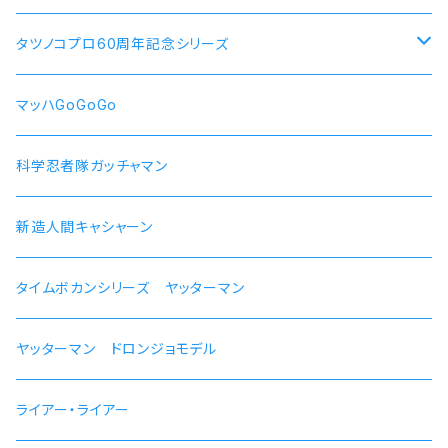
犬山あおい
リン スクーター
【ロキシー・ミグルディア】腕時計 本数限定商品
すずしろ モデル
タツノコプロ60周年記念シリーズ
斉藤恵那
リンおじいちゃん バイク
【シルフィエット】腕時計 本数限定商品
紅
マッハGoGoGo 55周年記念モデル
マッハGoGoGo
【ルイジェルド】腕時計 本数限定
ラン モデル
科学忍者隊ガッチャマン 50周年記念モデル
科学忍者隊ガッチャマン
【パウロ・グレイラッド】腕時計 本数限定
かにこ
新造人間キャシャーン 50周年記念モデル
新造人間キャシャーン
【オルステッド】腕時計 本数限定
タイムボカンシリーズ ヤッターマン 45周年記念モデル
タイムボカンシリーズ ヤッターマン
ヤッターマン ドロンジョモデル
ライアー・ライアー