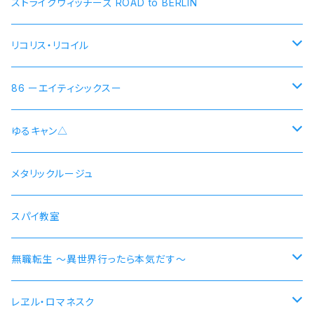
ストライクウィッチーズ ROAD to BERLIN
リコリス・リコイル
錦木千束 DA 1st モデル 腕時計 本数限定商品
86 ーエイティシックスー
井ノ上たきな DA 2nd モデル 腕時計 本数限定商品
シン 連邦国ver モデル
ゆるキャン△
シン 共和国ver モデル
野クルver
メタリックルージュ
志摩リン
ヴラディレーナ・ミリーゼ モデル
乗物シリーズ
スパイ教室
各務原なでしこ
なでしこ 自転車
無職転生 〜異世界行ったら本気だす〜
大垣千明
桜 自動車
【エリス・ボレアス・グレイラット】腕時計 本数限定商品
レヱル・ロマネスク