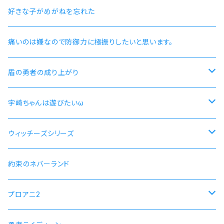
好きな子がめがねを忘れた
痛いのは嫌なので防御力に極振りしたいと思います。
盾の勇者の成り上がり
尚文
宇崎ちゃんは遊びたいω
ラフタリア
宇崎ちゃんモデル
ウィッチーズシリーズ
フィーロ
先輩モデル
ストライクウィッチーズ15周年501部隊モデル
約束のネバーランド
プロアニ2