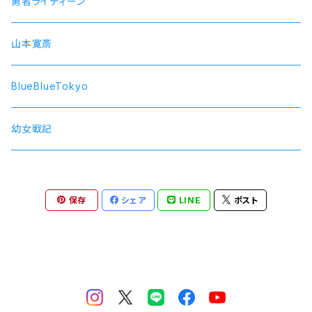
SOARA
勇者ライディーン
SolidS
山本寛斎
Growth
BlueBlueTokyo
QUELL
幼女戦記
保存
シェア
LINE
ポスト