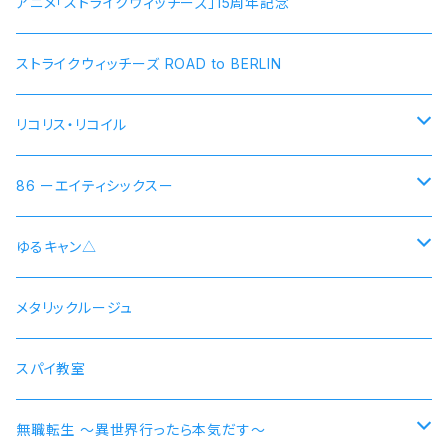
アニメ「ストライクウィッチーズ」15周年記念
ストライクウィッチーズ ROAD to BERLIN
リコリス・リコイル
錦木千束 DA 1st モデル 腕時計 本数限定商品
86 ーエイティシックスー
井ノ上たきな DA 2nd モデル 腕時計 本数限定商品
シン 連邦国ver モデル
ゆるキャン△
シン 共和国ver モデル
野クルver
メタリックルージュ
志摩リン
ヴラディレーナ・ミリーゼ モデル
乗物シリーズ
スパイ教室
各務原なでしこ
なでしこ 自転車
無職転生 〜異世界行ったら本気だす〜