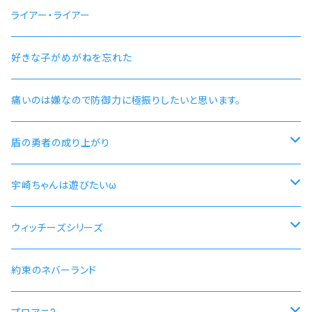
ライアー・ライアー
好きな子がめがねを忘れた
痛いのは嫌なので防御力に極振りしたいと思います。
盾の勇者の成り上がり
尚文
宇崎ちゃんは遊びたいω
ラフタリア
宇崎ちゃんモデル
ウィッチーズシリーズ
フィーロ
先輩モデル
ストライクウィッチーズ15周年501部隊モデル
約束のネバーランド