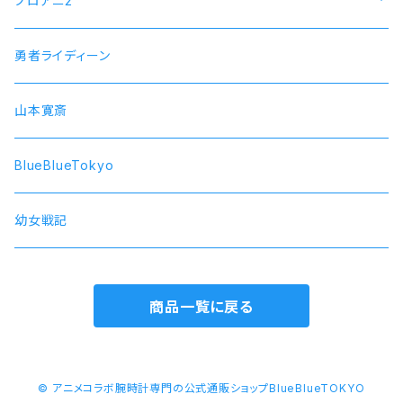
プロアニ2
SOARA
勇者ライディーン
SolidS
山本寛斎
Growth
BlueBlueTokyo
QUELL
幼女戦記
商品一覧に戻る
© アニメコラボ腕時計専門の公式通販ショップBlueBlueTOKYO