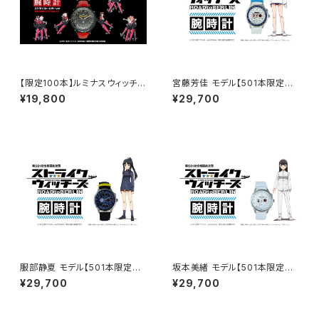
【限定100本】ルミナスウィッチー
宮藤芳佳 モデル【501本限定生
ズ 「連盟空軍航空魔法音楽隊ル
産・シリアルナンバー入り】初回
¥19,800
¥29,700
ミナスウィッチーズ」コラボウォッ
予約スペシャルBOX付
チ 部隊モデル ストライカー
カラーver（ 限定100本 / シリア
ルナンバー入り ）
服部静夏 モデル【501本限定生
坂本美緒 モデル【501本限定生
産・シリアルナンバー入り】初回
産・シリアルナンバー入り】初回
¥29,700
¥29,700
予約スペシャルBOX付
予約スペシャルBOX付