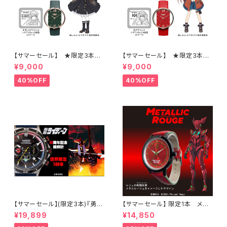
【サマーセール】 ★限定3本
【サマーセール】 ★限定3本
レヱル・ロマネスク 腕時計 すず
レヱル・ロマネスク 腕時計 紅モ
¥9,000
¥9,000
しろモデル
デル
40%OFF
40%OFF
【サマーセール】(限定3本)『勇者
【サマーセール】 限定1本 メタ
ライディーン』50周年記念モデ
リックルージュ腕時計 ルジュ
¥19,899
¥14,850
ル腕時計（勇者ライディーン50
戦闘形態(グラディエーター)モデ
周年記念オリジナルスリーブ付
ル