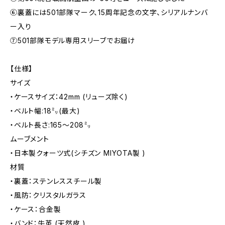
⑥裏蓋には501部隊マーク、15周年記念の文字、シリアルナンバ
ー入り
⑦501部隊モデル専用スリーブでお届け
【仕様】
サイズ
・ケースサイズ：42mm (リューズ除く)
・ベルト幅:18㍉(最大)
・ベルト長さ:165〜208㍉
ムーブメント
・日本製クォーツ式(シチズン MIYOTA製 )
材質
・裏蓋：ステンレススチール製
・風防：クリスタルガラス
・ケース：合金製
・バンド：牛革 (天然皮 )