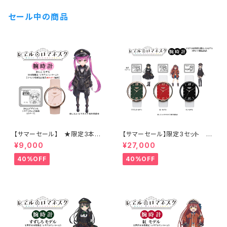
セール中の商品
【サマーセール】 ★限定3本
【サマーセール】限定3セット ★
レヱル・ロマネスク2 かにこ腕時
特別商品 レヱル・ロマネスク 腕
¥9,000
¥27,000
計 / 特別販売 シリアルナンバ
時計 3本セット / シリアルナンバ
ー入り
ー入り
40%OFF
40%OFF