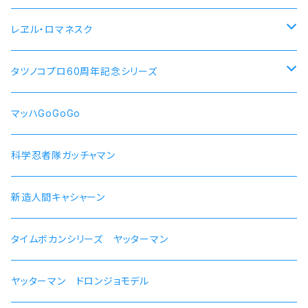
大垣千明
桜 自動車
【エリス・ボレアス・グレイラット】腕時計 本数限定商品
レヱル・ロマネスク
犬山あおい
リン スクーター
【ロキシー・ミグルディア】腕時計 本数限定商品
すずしろ モデル
タツノコプロ60周年記念シリーズ
斉藤恵那
リンおじいちゃん バイク
【シルフィエット】腕時計 本数限定商品
紅
マッハGoGoGo 55周年記念モデル
マッハGoGoGo
【ルイジェルド】腕時計 本数限定
ラン モデル
科学忍者隊ガッチャマン 50周年記念モデル
科学忍者隊ガッチャマン
【パウロ・グレイラッド】腕時計 本数限定
かにこ
新造人間キャシャーン 50周年記念モデル
新造人間キャシャーン
【オルステッド】腕時計 本数限定
タイムボカンシリーズ ヤッターマン 45周年記念モデル
タイムボカンシリーズ ヤッターマン
ヤッターマン ドロンジョモデル