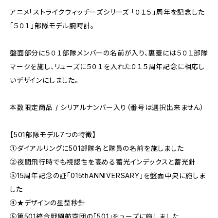
アニメ「ストライクウィッチーズシリーズ 「０１５」周年を記念した
「５０１」部隊モデル腕時計。
盤面部分に５０１部隊メンバーの名前が入り、裏蓋には５０１部隊
マークを施し、リューズに５０１を入れた０１５周年記念に相応し
いデザインにしました。
本数限定商品 / シリアルナンバー入り（番号は選択出来ません）
【501部隊モデル7つの特徴】
①ダイアルリングに501部隊名と隊員の名前を施しました
②夜間飛行時でも視認性を高める蓄光インデックスと蓄光針
③15周年記念の証「015thANNIVERSARY」を盤面中央に施しま
した
④★デザインの星型秒針
⑤第501統合戦闘航空団の「501」をューズに施しました