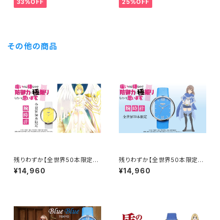
33%OFF
25%OFF
き）
その他の商品
残りわずか【全世界50本限定】
残りわずか【全世界50本限定】
痛いのは嫌なので防御力に極振
痛いのは嫌なので防御力に極振
¥14,960
¥14,960
りしたいと思います。コラボ腕時
りしたいと思います。コラボ腕時
計 メイプル(身捧ぐ慈愛ver)モ
計 サリーモデル シリアルナ
デル シリアルナンバー入り
ンバー入り