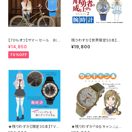
【70％オフ】サマーセール Blu
残りわずか【世界限定50本】盾
eBlueTokyo / ライトブルー /
の勇者の成り上がり腕時計 フ
¥14,850
¥19,800
BR36SLB
ィーロモデル 価格18,000円
＋税（19,800円）
70%OFF
★残りわずか【限定30本】TVア
★残りわずか『ゆるキャン△』腕
ニメ 「時々ボソッとロシア語でデ
時計「野クル」ver あおいモデ