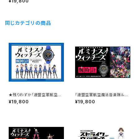
¥19,800
周年記念腕時計 「５０１」部隊モ
デル / 完全本数限定生産(シリア
ルナンバー入り)
同じカテゴリの商品
★残りわずか「連盟空軍航空魔
「連盟空軍航空魔法音楽隊ルミ
法音楽隊ルミナスウィッチーズ」
ナスウィッチーズ」コラボウォッチ
¥19,800
¥19,800
部隊モデル第3弾「Blue stage
部隊モデル（本数限定/シリアル
costume」ver
ナンバー入り）