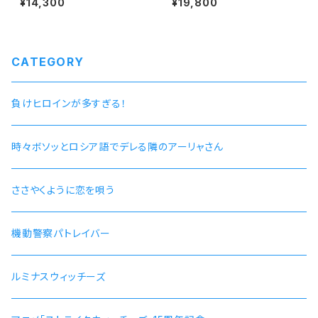
¥14,300
¥19,800
レる隣のアーリャさん」腕時計
ル / 本数限定・シリアルナンバー
アーリャver.2（ビッグサイズ）
入り
ケース色：ブラック / 革ベルト
色：ブラック 価格13,000円
（税込14,300円）
CATEGORY
負けヒロインが多すぎる！
時々ボソッとロシア語でデレる隣のアーリャさん
ささやくように恋を唄う
機動警察パトレイバー
ルミナスウィッチーズ