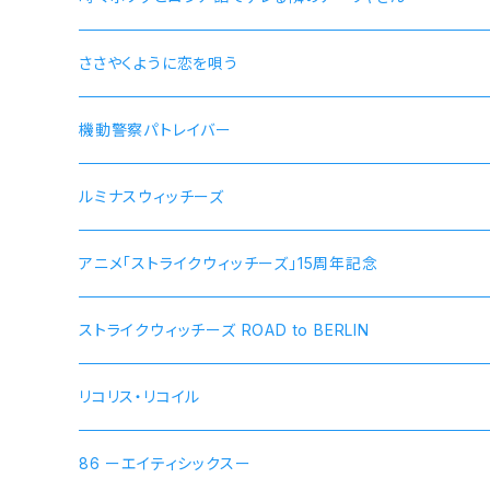
ささやくように恋を唄う
機動警察パトレイバー
ルミナスウィッチーズ
アニメ「ストライクウィッチーズ」15周年記念
ストライクウィッチーズ ROAD to BERLIN
リコリス・リコイル
錦木千束 DA 1st モデル 腕時計 本数限定商品
86 ーエイティシックスー