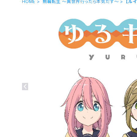
HOME
無職転生 〜異世界行ったら本気だす〜
【ル