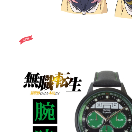
【残りわずか】無職転生 〜異世界行ったら本気だす〜 ル
ンバー入り
¥19,800