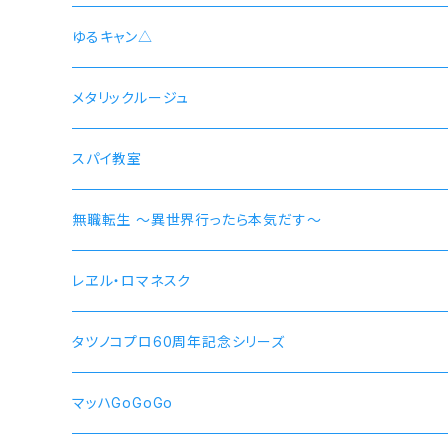
井ノ上たきな DA 2nd モデル 腕時計 本数限定商品
シン 連邦国ver モデル
ゆるキャン△
シン 共和国ver モデル
野クルver
メタリックルージュ
志摩リン
ヴラディレーナ・ミリーゼ モデル
乗物シリーズ
スパイ教室
各務原なでしこ
なでしこ 自転車
無職転生 〜異世界行ったら本気だす〜
大垣千明
桜 自動車
【エリス・ボレアス・グレイラット】腕時計 本数限定商品
レヱル・ロマネスク
犬山あおい
リン スクーター
【ロキシー・ミグルディア】腕時計 本数限定商品
すずしろ モデル
タツノコプロ60周年記念シリーズ
斉藤恵那
リンおじいちゃん バイク
【シルフィエット】腕時計 本数限定商品
紅
マッハGoGoGo 55周年記念モデル
マッハGoGoGo