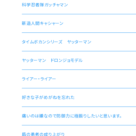
【ルイジェルド】腕時計 本数限定
ラン モデル
科学忍者隊ガッチャマン 50周年記念モデル
科学忍者隊ガッチャマン
【パウロ・グレイラッド】腕時計 本数限定
かにこ
新造人間キャシャーン 50周年記念モデル
新造人間キャシャーン
【オルステッド】腕時計 本数限定
タイムボカンシリーズ ヤッターマン 45周年記念モデル
タイムボカンシリーズ ヤッターマン
ヤッターマン ドロンジョモデル
ライアー・ライアー
好きな子がめがねを忘れた
痛いのは嫌なので防御力に極振りしたいと思います。
盾の勇者の成り上がり