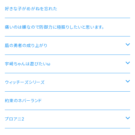
好きな子がめがねを忘れた
痛いのは嫌なので防御力に極振りしたいと思います。
盾の勇者の成り上がり
尚文
宇崎ちゃんは遊びたいω
ラフタリア
宇崎ちゃんモデル
ウィッチーズシリーズ
フィーロ
先輩モデル
ストライクウィッチーズ15周年501部隊モデル
約束のネバーランド
プロアニ2