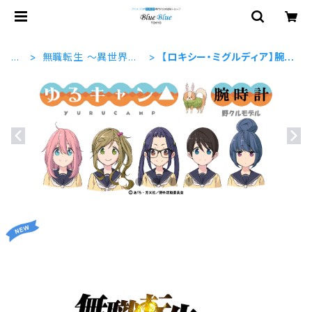
H
無職転生 〜異世界行
【ロキシー・ミグルディア】腕時
O
ったら本気だす〜
計 本数限定商品
ME