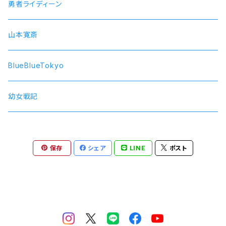
SOARA
勇者ライディーン
SolidS
山本寛斎
Growth
BlueBlueTokyo
QUELL
幼女戦記
保存
シェア
LINE
ポスト