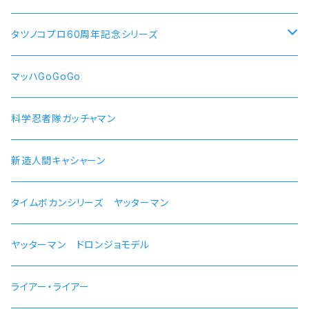
犬山あおい
リン スクーター
【ロキシー・ミグルディア】腕時計 本数限定商品
すずしろ モデル
タツノコプロ60周年記念シリーズ
斉藤恵那
リンおじいちゃん バイク
【シルフィエット】腕時計 本数限定商品
紅
マッハGoGoGo 55周年記念モデル
マッハGoGoGo
【ルイジェルド】腕時計 本数限定
ラン モデル
科学忍者隊ガッチャマン 50周年記念モデル
科学忍者隊ガッチャマン
【パウロ・グレイラッド】腕時計 本数限定
かにこ
新造人間キャシャーン 50周年記念モデル
新造人間キャシャーン
【オルステッド】腕時計 本数限定
タイムボカンシリーズ ヤッターマン 45周年記念モデル
タイムボカンシリーズ ヤッターマン
ヤッターマン ドロンジョモデル
ライアー・ライアー