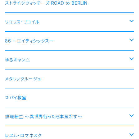
ストライクウィッチーズ ROAD to BERLIN
リコリス・リコイル
錦木千束 DA 1st モデル 腕時計 本数限定商品
86 ーエイティシックスー
井ノ上たきな DA 2nd モデル 腕時計 本数限定商品
シン 連邦国ver モデル
ゆるキャン△
シン 共和国ver モデル
野クルver
メタリックルージュ
志摩リン
ヴラディレーナ・ミリーゼ モデル
乗物シリーズ
スパイ教室
各務原なでしこ
なでしこ 自転車
無職転生 〜異世界行ったら本気だす〜
大垣千明
桜 自動車
【エリス・ボレアス・グレイラット】腕時計 本数限定商品
レヱル・ロマネスク