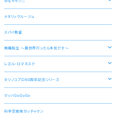
井ノ上たきな DA 2nd モデル 腕時計 本数限定商品
シン 連邦国ver モデル
ゆるキャン△
シン 共和国ver モデル
野クルver
メタリックルージュ
志摩リン
ヴラディレーナ・ミリーゼ モデル
乗物シリーズ
スパイ教室
各務原なでしこ
なでしこ 自転車
無職転生 〜異世界行ったら本気だす〜
大垣千明
桜 自動車
【エリス・ボレアス・グレイラット】腕時計 本数限定商品
レヱル・ロマネスク
犬山あおい
リン スクーター
【ロキシー・ミグルディア】腕時計 本数限定商品
すずしろ モデル
タツノコプロ60周年記念シリーズ
斉藤恵那
リンおじいちゃん バイク
【シルフィエット】腕時計 本数限定商品
紅
マッハGoGoGo 55周年記念モデル
マッハGoGoGo
【ルイジェルド】腕時計 本数限定
ラン モデル
科学忍者隊ガッチャマン 50周年記念モデル
科学忍者隊ガッチャマン