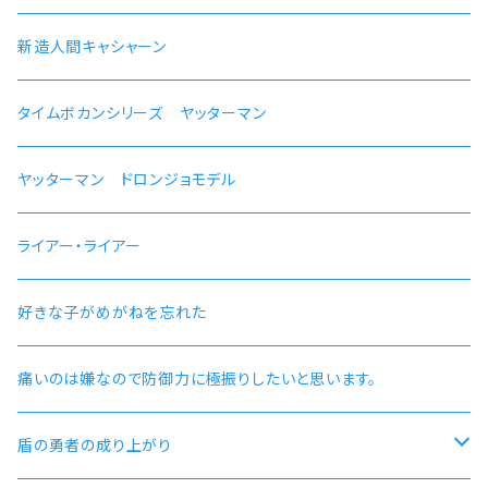
【パウロ・グレイラッド】腕時計 本数限定
かにこ
新造人間キャシャーン 50周年記念モデル
新造人間キャシャーン
【オルステッド】腕時計 本数限定
タイムボカンシリーズ ヤッターマン 45周年記念モデル
タイムボカンシリーズ ヤッターマン
ヤッターマン ドロンジョモデル
ライアー・ライアー
好きな子がめがねを忘れた
痛いのは嫌なので防御力に極振りしたいと思います。
盾の勇者の成り上がり