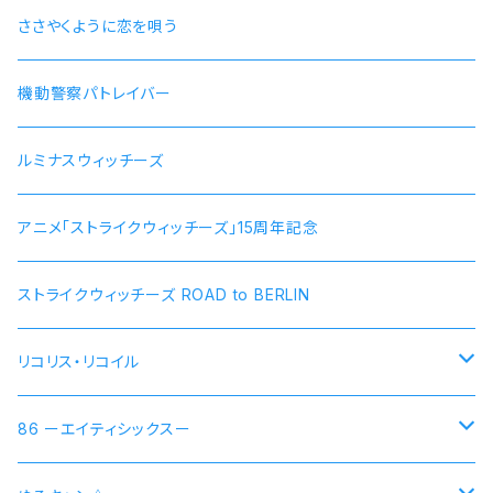
ささやくように恋を唄う
機動警察パトレイバー
ルミナスウィッチーズ
アニメ「ストライクウィッチーズ」15周年記念
ストライクウィッチーズ ROAD to BERLIN
リコリス・リコイル
錦木千束 DA 1st モデル 腕時計 本数限定商品
86 ーエイティシックスー