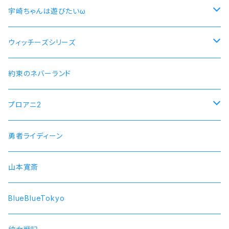
尚文
宇崎ちゃんは遊びたいω
ラフタリア
宇崎ちゃんモデル
ウィッチーズシリーズ
フィーロ
先輩モデル
ストライクウィッチーズ15周年501部隊モデル
約束のネバーランド
プロアニ2
SOARA
勇者ライディーン
SolidS
山本寛斎
Growth
BlueBlueTokyo
QUELL