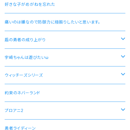
好きな子がめがねを忘れた
痛いのは嫌なので防御力に極振りしたいと思います。
盾の勇者の成り上がり
尚文
宇崎ちゃんは遊びたいω
ラフタリア
宇崎ちゃんモデル
ウィッチーズシリーズ
フィーロ
先輩モデル
ストライクウィッチーズ15周年501部隊モデル
約束のネバーランド
プロアニ2
SOARA
勇者ライディーン