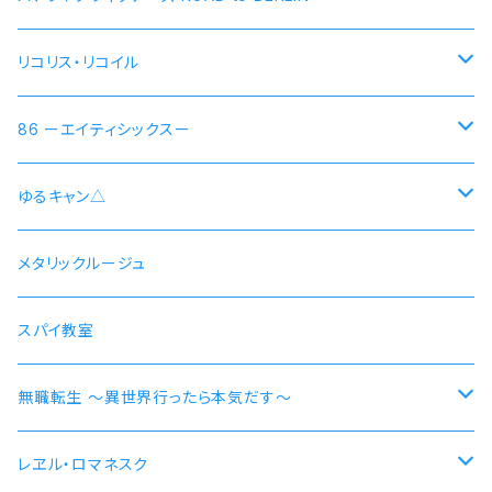
リコリス・リコイル
錦木千束 DA 1st モデル 腕時計 本数限定商品
86 ーエイティシックスー
井ノ上たきな DA 2nd モデル 腕時計 本数限定商品
シン 連邦国ver モデル
ゆるキャン△
シン 共和国ver モデル
野クルver
メタリックルージュ
志摩リン
ヴラディレーナ・ミリーゼ モデル
乗物シリーズ
スパイ教室
各務原なでしこ
なでしこ 自転車
無職転生 〜異世界行ったら本気だす〜
大垣千明
桜 自動車
【エリス・ボレアス・グレイラット】腕時計 本数限定商品
レヱル・ロマネスク