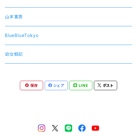
SolidS
山本寛斎
Growth
BlueBlueTokyo
QUELL
幼女戦記
保存
シェア
LINE
ポスト