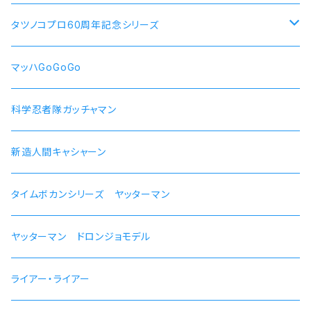
犬山あおい
リン スクーター
【ロキシー・ミグルディア】腕時計 本数限定商品
すずしろ モデル
タツノコプロ60周年記念シリーズ
斉藤恵那
リンおじいちゃん バイク
【シルフィエット】腕時計 本数限定商品
紅
マッハGoGoGo 55周年記念モデル
マッハGoGoGo
【ルイジェルド】腕時計 本数限定
ラン モデル
科学忍者隊ガッチャマン 50周年記念モデル
科学忍者隊ガッチャマン
【パウロ・グレイラッド】腕時計 本数限定
かにこ
新造人間キャシャーン 50周年記念モデル
新造人間キャシャーン
【オルステッド】腕時計 本数限定
タイムボカンシリーズ ヤッターマン 45周年記念モデル
タイムボカンシリーズ ヤッターマン
ヤッターマン ドロンジョモデル
ライアー・ライアー