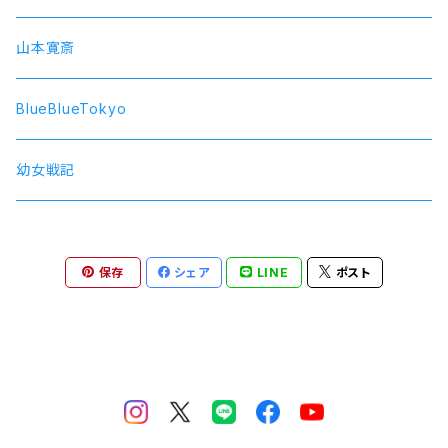
SolidS
山本寛斎
Growth
BlueBlueTokyo
QUELL
幼女戦記
保存
シェア
LINE
ポスト