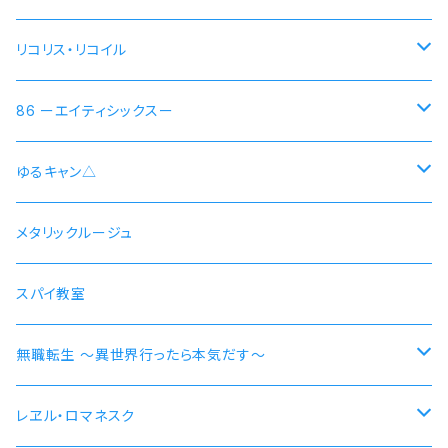
リコリス・リコイル
錦木千束 DA 1st モデル 腕時計 本数限定商品
86 ーエイティシックスー
井ノ上たきな DA 2nd モデル 腕時計 本数限定商品
シン 連邦国ver モデル
ゆるキャン△
シン 共和国ver モデル
野クルver
メタリックルージュ
志摩リン
ヴラディレーナ・ミリーゼ モデル
乗物シリーズ
スパイ教室
各務原なでしこ
なでしこ 自転車
無職転生 〜異世界行ったら本気だす〜
大垣千明
桜 自動車
【エリス・ボレアス・グレイラット】腕時計 本数限定商品
レヱル・ロマネスク