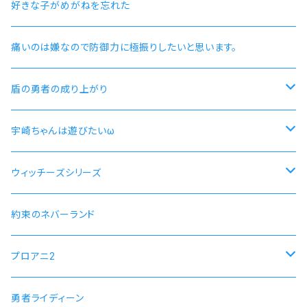
好きな子がめがねを忘れた
痛いのは嫌なので防御力に極振りしたいと思います。
盾の勇者の成り上がり
尚文
宇崎ちゃんは遊びたいω
ラフタリア
宇崎ちゃんモデル
ウィッチーズシリーズ
フィーロ
先輩モデル
ストライクウィッチーズ15周年501部隊モデル
約束のネバーランド
プロアニ2
SOARA
勇者ライディーン