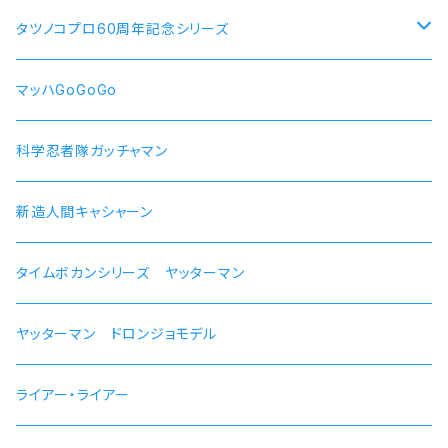
犬山あおい
リン スクーター
【ロキシー・ミグルディア】腕時計 本数限定商品
すずしろ モデル
タツノコプロ60周年記念シリーズ
斉藤恵那
リンおじいちゃん バイク
【シルフィエット】腕時計 本数限定商品
紅
マッハGoGoGo 55周年記念モデル
マッハGoGoGo
【ルイジェルド】腕時計 本数限定
ラン モデル
科学忍者隊ガッチャマン 50周年記念モデル
科学忍者隊ガッチャマン
【パウロ・グレイラッド】腕時計 本数限定
かにこ
新造人間キャシャーン 50周年記念モデル
新造人間キャシャーン
【オルステッド】腕時計 本数限定
タイムボカンシリーズ ヤッターマン 45周年記念モデル
タイムボカンシリーズ ヤッターマン
ヤッターマン ドロンジョモデル
ライアー・ライアー