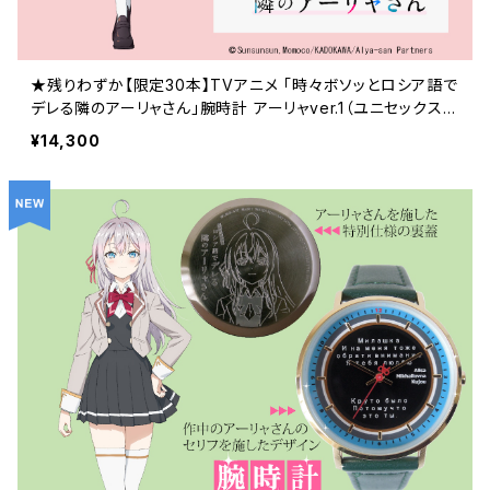
★残りわずか【限定30本】TVアニメ 「時々ボソッとロシア語で
デレる隣のアーリャさん」腕時計 アーリャver.1（ユニセックス
サイズ） ケース色：ブラック / 革ベルト色：レッド 価格13,0
¥14,300
00円（税込14,300円）