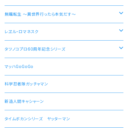
各務原なでしこ
なでしこ 自転車
無職転生 〜異世界行ったら本気だす〜
大垣千明
桜 自動車
【エリス・ボレアス・グレイラット】腕時計 本数限定商品
レヱル・ロマネスク
犬山あおい
リン スクーター
【ロキシー・ミグルディア】腕時計 本数限定商品
すずしろ モデル
タツノコプロ60周年記念シリーズ
斉藤恵那
リンおじいちゃん バイク
【シルフィエット】腕時計 本数限定商品
紅
マッハGoGoGo 55周年記念モデル
マッハGoGoGo
【ルイジェルド】腕時計 本数限定
ラン モデル
科学忍者隊ガッチャマン 50周年記念モデル
科学忍者隊ガッチャマン
【パウロ・グレイラッド】腕時計 本数限定
かにこ
新造人間キャシャーン 50周年記念モデル
新造人間キャシャーン
【オルステッド】腕時計 本数限定
タイムボカンシリーズ ヤッターマン 45周年記念モデル
タイムボカンシリーズ ヤッターマン