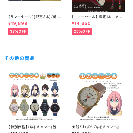
【サマーセール】(限定3本)『勇者
【サマーセール】 限定1本 メタ
ライディーン』50周年記念モデ
リックルージュ腕時計 ルジュ
¥19,899
¥14,850
ル腕時計（勇者ライディーン50
戦闘形態(グラディエーター)モデ
周年記念オリジナルスリーブ付
ル
33%OFF
25%OFF
き）
その他の商品
【特別価格】『ゆるキャン△』腕時
★残りわずか『ゆるキャン△』腕
計「野クル」ver 全種類コンプ
時計「野クル」ver なでしこモ