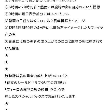
②3時側の日付表示部分にはフィーロのリボン
③6時側の24時間計と盤面には魔物の卵に施されていた模様
④9時側の曜日表示部分にはフィロリアル
⑤盤面の目盛りはメルロマルク召喚模様をイメージ
⑥12時3時6時9時の4ヶ所には魔法石をイメージしたサファイヤ
色の石
⑦裏蓋には盾の勇者の成り上がりのロゴと魔物の卵に施されて
いた模様
★
★
★
腕時計は盾の勇者の成り上がりのロゴと
「尚文のシールド」「ラフタリアの奴隷紋」
「フィーロの魔物の卵の模様」を金拍で
施したスペシャルボックスでお届けいたします。
★