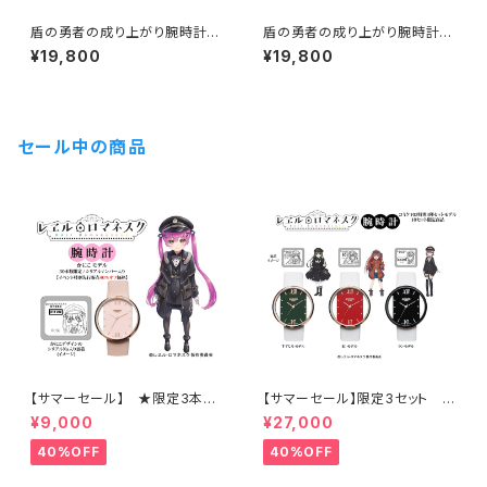
盾の勇者の成り上がり腕時計
盾の勇者の成り上がり腕時計
岩谷尚文モデル 価格18,000
ラフタリアモデル 価格18,000
¥19,800
¥19,800
円＋税（19,800円）
円＋税（19,800円）
セール中の商品
【サマーセール】 ★限定3本
【サマーセール】限定3セット ★
レヱル・ロマネスク2 かにこ腕時
特別商品 レヱル・ロマネスク 腕
¥9,000
¥27,000
計 / 特別販売 シリアルナンバ
時計 3本セット / シリアルナンバ
ー入り
ー入り
40%OFF
40%OFF