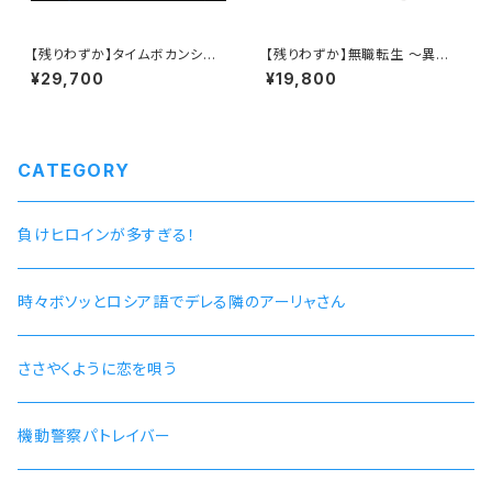
【残りわずか】タイムボカンシリ
【残りわずか】無職転生 〜異世
ーズ ヤッターマン 45周年記念
界行ったら本気だす〜 ルイジ
¥29,700
¥19,800
腕時計 全世界 100本限定 /
ェルド腕時計 / シリアルナンバ
シリアルナンバー入り 価格:2
ー入り
9,700円(税込) 送料無料
CATEGORY
負けヒロインが多すぎる！
時々ボソッとロシア語でデレる隣のアーリャさん
ささやくように恋を唄う
機動警察パトレイバー