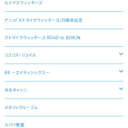
ルミナスウィッチーズ
アニメ「ストライクウィッチーズ」15周年記念
ストライクウィッチーズ ROAD to BERLIN
リコリス・リコイル
錦木千束 DA 1st モデル 腕時計 本数限定商品
86 ーエイティシックスー
井ノ上たきな DA 2nd モデル 腕時計 本数限定商品
シン 連邦国ver モデル
ゆるキャン△
シン 共和国ver モデル
野クルver
メタリックルージュ
志摩リン
ヴラディレーナ・ミリーゼ モデル
乗物シリーズ
スパイ教室