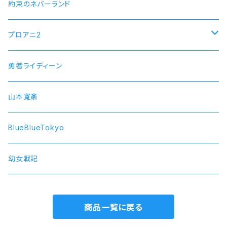
フィーロ
先輩モデル
ストライクウィッチーズ15周年501部隊モデル
約束のネバーランド
プロアニ2
SOARA
勇者ライディーン
SolidS
山本寛斎
Growth
BlueBlueTokyo
QUELL
幼女戦記
商品一覧に戻る