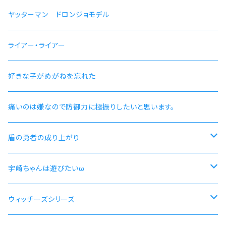
ヤッターマン ドロンジョモデル
ライアー・ライアー
好きな子がめがねを忘れた
痛いのは嫌なので防御力に極振りしたいと思います。
盾の勇者の成り上がり
尚文
宇崎ちゃんは遊びたいω
ラフタリア
宇崎ちゃんモデル
ウィッチーズシリーズ