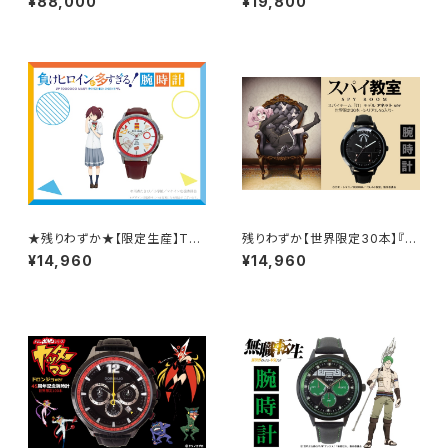
¥88,000
¥19,800
リートセット / シリアルナンバー
デル / 本数限定・シリアルナンバ
入り 送料無料
ー入り
★残りわずか★【限定生産】TV
残りわずか【世界限定30本】『ス
アニメ「負けヒロインが多すぎ
パイ教室』チーム灯 アネット モ
¥14,960
¥14,960
る！」 小鞠知花 モデル 腕時計 /
デル腕時計 / シリアルナンバー
カラー：バーガンディ / 14,960
入り
円(税込)